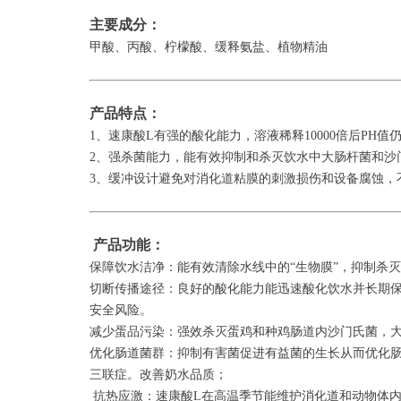
主要成分：
甲酸、丙酸、柠檬酸、缓释氨盐、植物精油
产品特点：
1、速康酸L有强的酸化能力，溶液稀释10000倍后PH
2、强杀菌能力，能有效抑制和杀灭饮水中大肠杆菌和沙
3、缓冲设计避免对消化道粘膜的刺激损伤和设备腐蚀，
产品功能：
保障饮水洁净：能有效清除水线中的“生物膜”，抑制杀
切断传播途径：良好的酸化能力能迅速酸化饮水并长期保
安全风险。
减少蛋品污染：强效杀灭蛋鸡和种鸡肠道内沙门氏菌，
优化肠道菌群：抑制有害菌促进有益菌的生长从而优化肠
三联症。改善奶水品质；
抗热应激：速康酸L在高温季节能维护消化道和动物体内