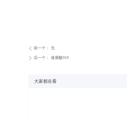
前一个：
无
ꄴ
后一个：
速康酸918
ꄲ
大家都在看