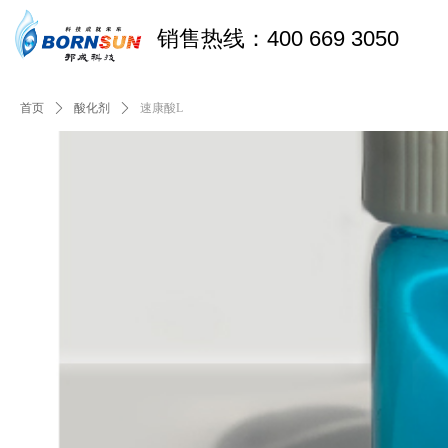
销售热线：400 669 3050
首页
ꄲ
酸化剂
ꄲ
速康酸L